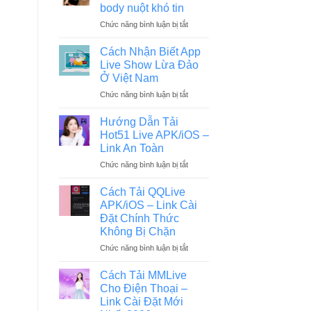
Đặt
Khám
body nuột khó tin
Nhanh
Phá
Nhất
ở
Chức năng bình luận bị tắt
App
2026
Hibiki
Livestream
Otsuki:
Giải
Cách Nhận Biết App
Gái
Trí
Live Show Lừa Đảo
xinh
Được
Ở Việt Nam
U40
Yêu
ở
Chức năng bình luận bị tắt
vẫn
Thích
Cách
cực
Nhất
Nhận
cuốn,
Hướng Dẫn Tải
Biết
body
Hot51 Live APK/iOS –
App
nuột
Link An Toàn
Live
khó
ở
Chức năng bình luận bị tắt
Show
tin
Hướng
Lừa
Dẫn
Đảo
Cách Tải QQLive
Tải
Ở
APK/iOS – Link Cài
Hot51
Việt
Đặt Chính Thức
Live
Nam
Không Bị Chặn
APK/iOS
–
ở
Chức năng bình luận bị tắt
Link
Cách
An
Tải
Cách Tải MMLive
Toàn
QQLive
Cho Điện Thoại –
APK/iOS
Link Cài Đặt Mới
–