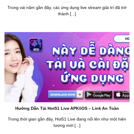
Trong vài năm gần đây, các ứng dụng live stream giải trí đã trở
thành [...]
Hướng Dẫn Tải Hot51 Live APK/iOS – Link An Toàn
Trong thời gian gần đây, Hot51 Live đang nổi lên như một hiện
tượng mới [...]