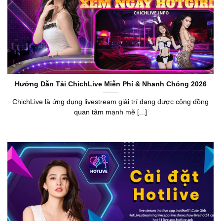
Hướng Dẫn Tải ChichLive Miễn Phí & Nhanh Chóng 2026
ChichLive là ứng dụng livestream giải trí đang được cộng đồng
quan tâm mạnh mẽ [...]