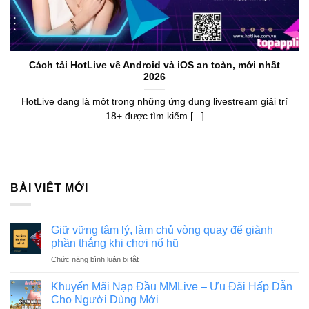
Cách tải HotLive về Android và iOS an toàn, mới nhất
2026
HotLive đang là một trong những ứng dụng livestream giải trí
18+ được tìm kiếm [...]
BÀI VIẾT MỚI
Giữ vững tâm lý, làm chủ vòng quay để giành
phần thắng khi chơi nổ hũ
ở
Chức năng bình luận bị tắt
Giữ
vững
Khuyến Mãi Nạp Đầu MMLive – Ưu Đãi Hấp Dẫn
tâm
Cho Người Dùng Mới
lý,