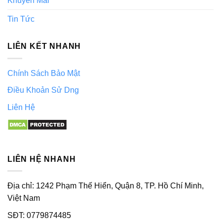
Khuyến Mãi
Tin Tức
LIÊN KẾT NHANH
Chính Sách Bảo Mật
Điều Khoản Sử Dng
Liên Hệ
LIÊN HỆ NHANH
Địa chỉ: 1242 Phạm Thế Hiển, Quận 8, TP. Hồ Chí Minh,
Việt Nam
SĐT: 0779874485